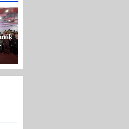
ntik
ksi
an