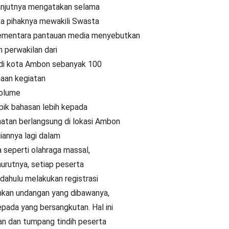
elanjutnya mengatakan selama
aka pihaknya mewakili Swasta
 Sementara pantauan media menyebutkan
 perwakilan dari
 di kota Ambon sebanyak 100
naan kegiatan
volume
pik bahasan lebih kepada
atan berlangsung di lokasi Ambon
iannya lagi dalam
 seperti olahraga massal,
nurutnya, setiap peserta
 dahulu melakukan registrasi
hkan undangan yang dibawanya,
ada yang bersangkutan. Hal ini
an dan tumpang tindih peserta