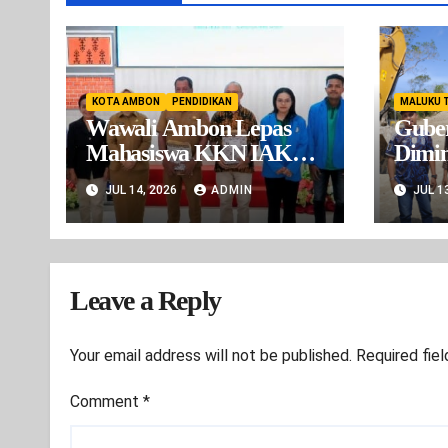
KOTA AMBON
PENDIDIKAN
MALUKU 
Wawali Ambon Lepas
Gube
Mahasiswa KKN IAKN,
Dimin
Dorong Inovasi Digital
BBA 
JUL 14, 2026
ADMIN
JUL 1
Wilay
ada I
Sudah
Leave a Reply
Your email address will not be published.
Required fie
Comment
*