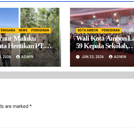
TENGGARA
NEWS
PENDIDIKAN
KOTA AMBON
PENDIDIKAN
rnur Maluku
Wali Kota Ambon La
ta Hentikan PT.
59 Kepala Sekolah,
Serobot Hak
Tegaskan Sistem Sele
3, 2026
ADMIN
JUN 23, 2026
ADMIN
at Warga. Belum
Bersih dan Transpar
jin Operasional Tapi
 Beroprasi
lds are marked
*