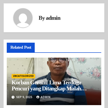
By
admin
Related Post
UNCATEGORIZED
Korban Geram: Lima Terduga
Pencuri yang Ditangkap Malah
Dilepas Polisi
SEP 9, 2025
ADMIN