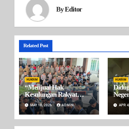
By
Editor
Related Post
HUKRIM
HUKRIM
“Menjual Hak
Didug
Kesulungan Rakyat
Neger
Buru: Gubernur dan
Angg
MAY 18, 2026
ADMIN
APR 4
Wakil Gubernur Maluku
Tahun
Dituding Takut
Bertanggung Jawab”