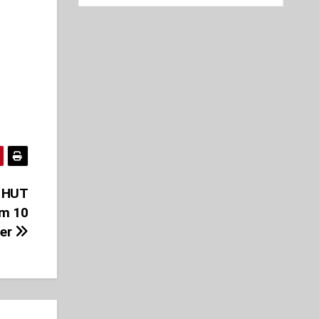
a HUT
um 10
er