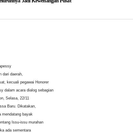
eluruhnya Jadi Kewenangan Pusat
napessy
 dari daerah,
at, kecuali pegawai Honorer
sy dalam acara dialog sebagian
n, Selasa, 22/11
ssa Baru. Dikatakan,
da mendatang bayak
entang Issu-issu murahan
jika ada sementara