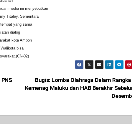
orbanan
tauan media ini menyebutkan
my Titaley. Sementara
i tempat yang sama
iatan dialog
yarakat kota Ambon
 Walikota bisa
asyarakat.(CN-02)
n PNS
Bugis: Lomba Olahraga Dalam Rangk
Kemenag Maluku dan HAB Berakhir Sebel
Desemb