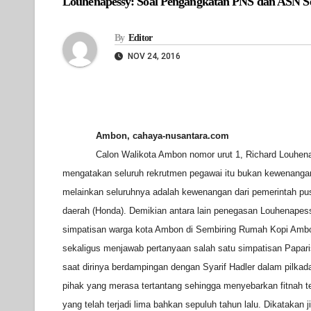
Louhenapessy: Soal Pengangkatan PNS dan ASN S
By
Editor
NOV 24, 2016
Ambon, cahaya-nusantara.com
Calon Walikota Ambon nomor urut 1, Richard Louhe
mengatakan seluruh rekrutmen pegawai itu bukan kewenangan
melainkan seluruhnya adalah kewenangan dari pemerintah pus
daerah (Honda). Demikian antara lain penegasan Louhenapes
simpatisan warga kota Ambon di Sembiring Rumah Kopi Ambo
sekaligus menjawab pertanyaan salah satu simpatisan Papari
saat dirinya berdampingan dengan Syarif Hadler dalam pilka
pihak yang merasa tertantang sehingga menyebarkan fitnah t
yang telah terjadi lima bahkan sepuluh tahun lalu. Dikatakan 