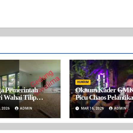
HUKRIM
a Pemerintah
Oknum Kader GMK
i Wahai Tilip
Picu Chaos Pelantika
aran Desa Wahai
Ambon, Libatkan O
, 2026
ADMIN
MAR 16, 2026
ADMIN
 2024-2025
Luar dan Kader Ca
Lain