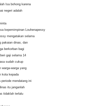
lah Isa bohong karena
i negeri adalah
minta
masa kepemimpinan Louhenapessy
pessy mengatakan selama
g pakaian dinas, dan
uga berkorban bagi
beri gaji selama 14
erasa sudah cukup
an warga-warga yang
ah kota kepada
 periode mendatang ini
inas itu janganlah
 tidaklah terlalu