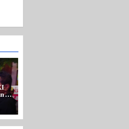
I
n di
rang
bang