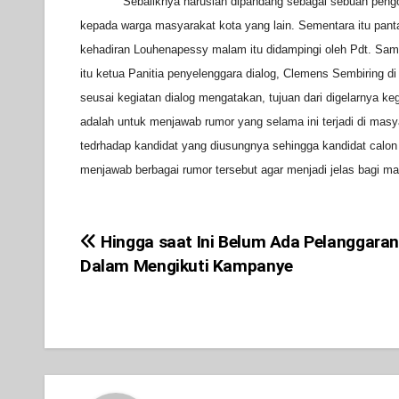
Sebaliknya haruslah dipandang sebagai sebuah peng
kepada warga masyarakat kota yang lain. Sementara itu pan
kehadiran Louhenapessy malam itu didampingi oleh Pdt. Sam
itu ketua Panitia penyelenggara dialog, Clemens Sembiring d
seusai kegiatan dialog mengatakan, tujuan dari digelarnya keg
adalah untuk menjawab rumor yang selama ini terjadi di mas
tedrhadap kandidat yang diusungnya sehingga kandidat calon
menjawab berbagai rumor tersebut agar menjadi jelas bagi m
Hingga saat Ini Belum Ada Pelanggara
Post
Dalam Mengikuti Kampanye
navigation