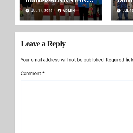
Dorong Inovasi Digital
BBA 
JUL 14, 2026
ADMIN
JUL 1
Wilay
ada I
Sudah
Leave a Reply
Your email address will not be published.
Required fie
Comment
*