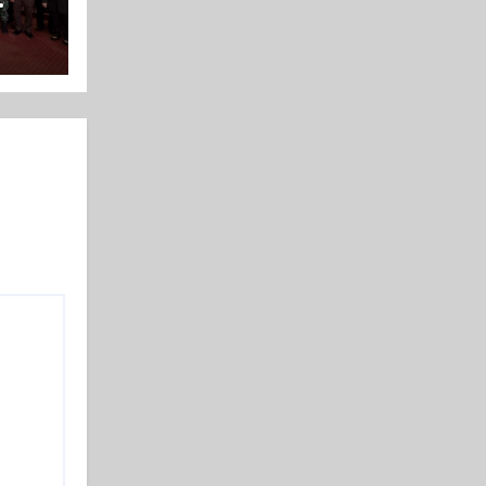
ksi
an