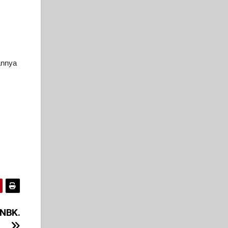
annya
NBK.