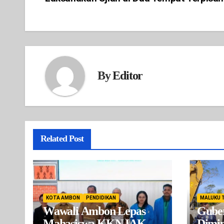
navigation
By
Editor
Related Post
KOTA AMBON
PENDIDIKAN
MALUKU 
Wawali Ambon Lepas
Gube
Mahasiswa KKN IAKN,
Dimin