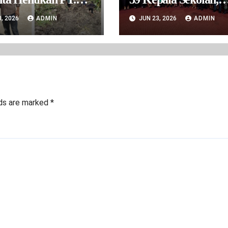
Serobot Hak
Tegaskan Sistem Sele
3, 2026
ADMIN
JUN 23, 2026
ADMIN
at Warga. Belum
Bersih dan Transpar
jin Operasional Tapi
 Beroprasi
lds are marked
*