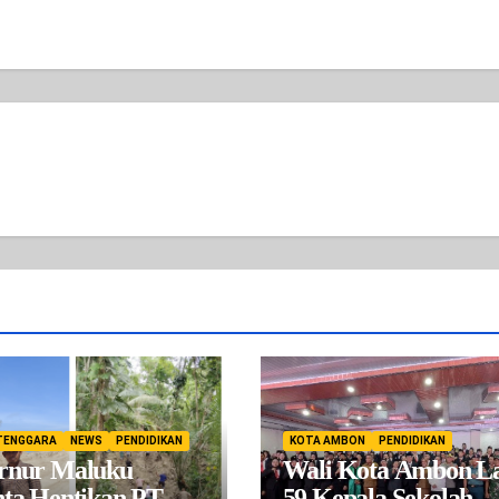
TENGGARA
NEWS
PENDIDIKAN
KOTA AMBON
PENDIDIKAN
rnur Maluku
Wali Kota Ambon La
ta Hentikan PT.
59 Kepala Sekolah,