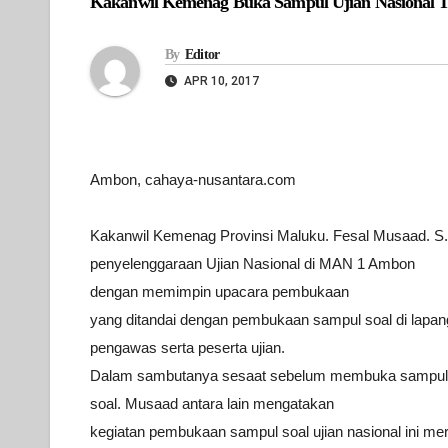
Kakanwil Kemenag Buka Sampul Ujian Nasional T
By
Editor
APR 10, 2017
Ambon, cahaya-nusantara.com
Kakanwil Kemenag Provinsi Maluku.
Fesal Musaad. S
penyelenggaraan Ujian Nasional di MAN 1 Ambon
dengan memimpin upacara
pembukaan
yang ditandai dengan pembukaan sampul soal di lapa
pengawas serta
peserta ujian.
Dalam sambutanya sesaat sebelum membuka sampul
soal. Musaad antara
lain mengatakan
kegiatan pembukaan sampul soal ujian nasional ini
mer