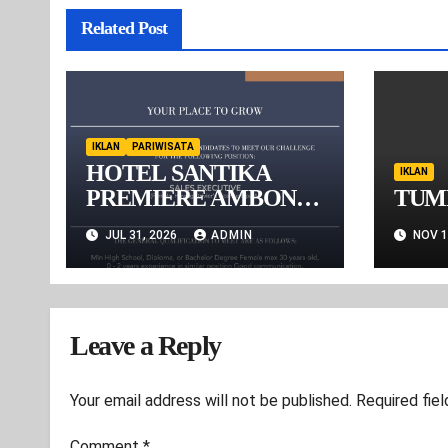
Related Post
IKLAN
PARIWISATA
HOTEL SANTIKA
IKLAN
PREMIERE AMBON
TUM
BUKA PELUANG
JUL 31, 2026
ADMIN
NOV 1
KARIER BAGI
TALENTA MUDA,
REKRUT SALES
EXECUTIVE
Leave a Reply
Your email address will not be published.
Required fie
Comment
*