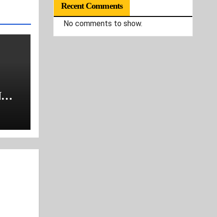
Recent Comments
No comments to show.
N
V
E