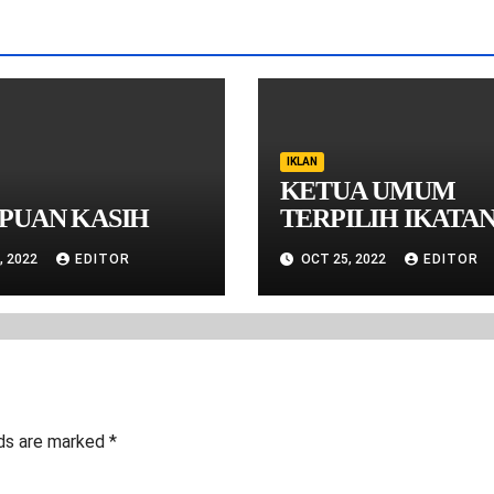
IKLAN
KETUA UMUM
PUAN KASIH
TERPILIH IKATA
YANTE NUHU EVA
, 2022
EDITOR
OCT 25, 2022
EDITOR
MALUKU PERIOD
2022-2026
lds are marked
*