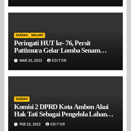
Ambon
DAERAH
MALUKU
Peringati HUT ke- 76, Persit
Pattimura Gelar Lomba Senam
Kreasi
MAR 25, 2022
EDITOR
DAERAH
Komisi 2 DPRD Kota Ambon Akui
Hak Tati Sebagai Pengelola Lahan
Lapak Cakbor Mardika
FEB 23, 2022
EDITOR