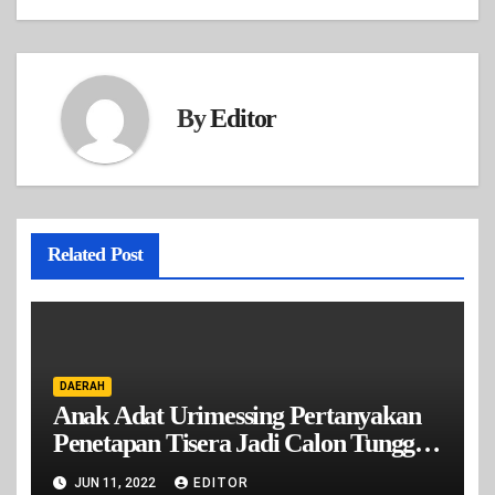
By
Editor
Related Post
DAERAH
Anak Adat Urimessing Pertanyakan
Penetapan Tisera Jadi Calon Tunggal
Raja Urimesing Oleh DPRD Kota
JUN 11, 2022
EDITOR