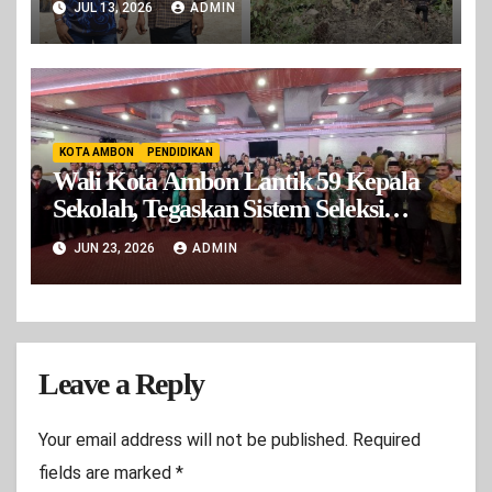
JUL 13, 2026
ADMIN
Tapi Sudah Beroprasi
KOTA AMBON
PENDIDIKAN
Wali Kota Ambon Lantik 59 Kepala
Sekolah, Tegaskan Sistem Seleksi
Bersih dan Transparan
JUN 23, 2026
ADMIN
Leave a Reply
Your email address will not be published.
Required
fields are marked
*