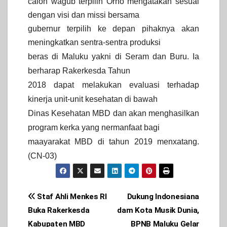
calon wagub terpilih Orno mengatakan sesuai
dengan visi dan missi bersama
gubernur terpilih ke depan pihaknya akan
meningkatkan sentra-sentra produksi
beras di Maluku yakni di Seram dan Buru.
Ia
berharap Rakerkesda Tahun
2018 dapat melakukan evaluasi terhadap
kinerja unit-unit kesehatan di bawah
Dinas Kesehatan MBD dan akan menghasilkan
program kerka yang nermanfaat bagi
maayarakat MBD di tahun 2019 menxatang.
(CN-03)
Post
Staf Ahli Menkes RI
Dukung Indonesiana
Buka Rakerkesda
dam Kota Musik Dunia,
navigation
Kabupaten MBD
BPNB Maluku Gelar