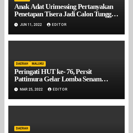
Anak Adat Urimessing Pertanyakan
Penetapan Tisera Jadi Calon Tunggal
Raja Urimesing Oleh DPRD Kota
JUN 11, 2022
EDITOR
Ambon
DAERAH
MALUKU
Peringati HUT ke- 76, Persit
Pattimura Gelar Lomba Senam
Kreasi
MAR 25, 2022
EDITOR
DAERAH