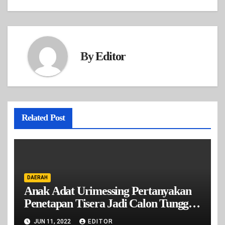
By
Editor
Related Post
DAERAH
Anak Adat Urimessing Pertanyakan
Penetapan Tisera Jadi Calon Tunggal
Raja Urimesing Oleh DPRD Kota
JUN 11, 2022
EDITOR