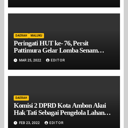
Ambon
DAERAH
MALUKU
Peringati HUT ke- 76, Persit
Pattimura Gelar Lomba Senam
Kreasi
MAR 25, 2022
EDITOR
DAERAH
Komisi 2 DPRD Kota Ambon Akui
Hak Tati Sebagai Pengelola Lahan
Lapak Cakbor Mardika
FEB 23, 2022
EDITOR