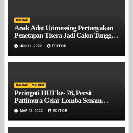
DAERAH
Anak Adat Urimessing Pertanyakan
Penetapan Tisera Jadi Calon Tunggal
Raja Urimesing Oleh DPRD Kota
JUN 11, 2022
EDITOR
Ambon
DAERAH
MALUKU
Peringati HUT ke- 76, Persit
Pattimura Gelar Lomba Senam
Kreasi
MAR 25, 2022
EDITOR