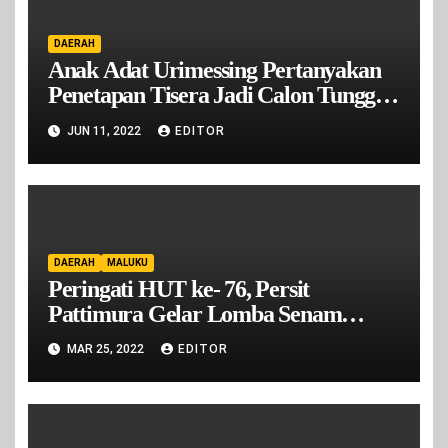
DAERAH
Anak Adat Urimessing Pertanyakan
Penetapan Tisera Jadi Calon Tunggal
Raja Urimesing Oleh DPRD Kota
JUN 11, 2022
EDITOR
Ambon
DAERAH
MALUKU
Peringati HUT ke- 76, Persit
Pattimura Gelar Lomba Senam
Kreasi
MAR 25, 2022
EDITOR