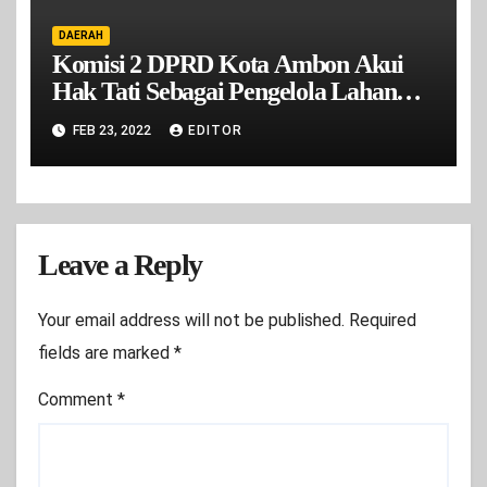
DAERAH
Komisi 2 DPRD Kota Ambon Akui
Hak Tati Sebagai Pengelola Lahan
Lapak Cakbor Mardika
FEB 23, 2022
EDITOR
Leave a Reply
Your email address will not be published.
Required
fields are marked
*
Comment
*