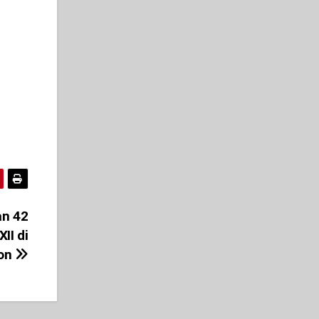
an 42
II di
on