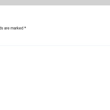
 Beroprasi
lds are marked
*