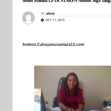
Selain Maluku LPTK STAKPN Ambon Juga Tangani 
By
admin
OCT 11, 2015
Ambon,Cahayanusantara12.com