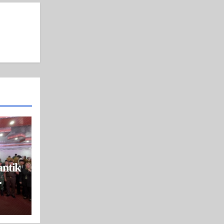
ntik
ksi
an