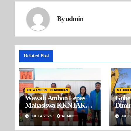
By
admin
Related Post
KOTA AMBON
PENDIDIKAN
MALUKU 
Wawali Ambon Lepas
Gube
Mahasiswa KKN IAKN,
Dimin
Dorong Inovasi Digital
BBA 
JUL 14, 2026
ADMIN
JUL 1
Wilay
ada I