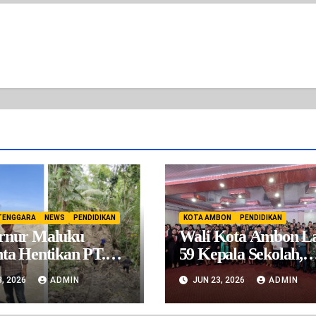
TENGGARA
NEWS
PENDIDIKAN
KOTA AMBON
PENDIDIKAN
rnur Maluku
Wali Kota Ambon La
ta Hentikan PT.
59 Kepala Sekolah,
Serobot Hak
Tegaskan Sistem Sele
3, 2026
ADMIN
JUN 23, 2026
ADMIN
at Warga. Belum
Bersih dan Transpar
jin Operasional Tapi