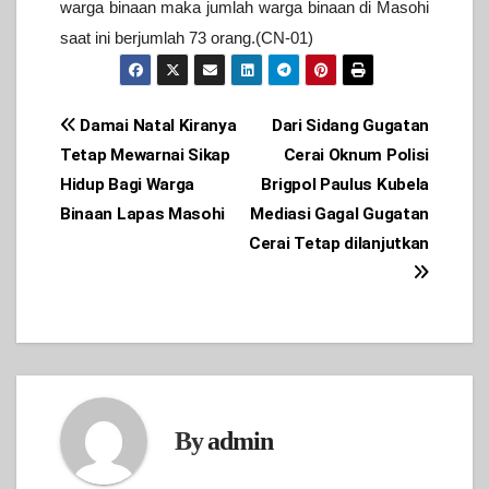
warga binaan maka jumlah warga binaan di Masohi
saat ini
berjumlah 73 orang.(CN-01)
Post
Damai Natal Kiranya
Dari Sidang Gugatan
Tetap Mewarnai Sikap
Cerai Oknum Polisi
navigation
Hidup Bagi Warga
Brigpol Paulus Kubela
Binaan Lapas Masohi
Mediasi Gagal Gugatan
Cerai Tetap dilanjutkan
By
admin