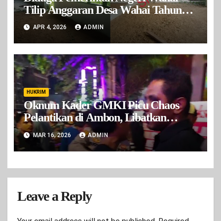
Tilip Anggaran Desa Wahai Tahun
2024-2025
APR 4, 2026
ADMIN
HUKRIM
Oknum Kader GMKI Picu Chaos
Pelantikan di Ambon, Libatkan
Orang Luar dan Kader Cabang Lain
MAR 16, 2026
ADMIN
Leave a Reply