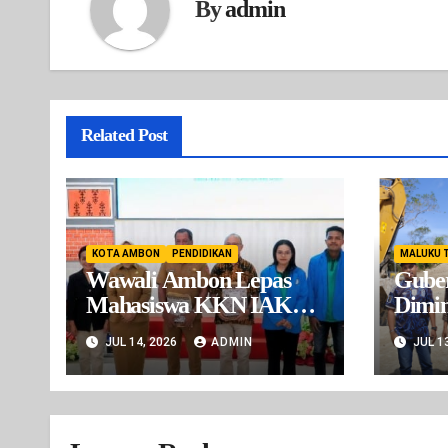
By
admin
Related Post
KOTA AMBON
PENDIDIKAN
MALUKU 
Wawali Ambon Lepas
Gube
Mahasiswa KKN IAKN,
Dimin
Dorong Inovasi Digital
BBA 
JUL 14, 2026
ADMIN
JUL 1
Wilay
ada I
Sudah