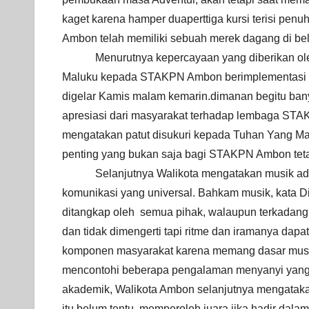
kaget karena hamper duaperttiga kursi terisi pe
Ambon telah memiliki sebuah merek dagang di bela
Menurutnya kepercayaan yang diberikan ol
Maluku kepada STAKPN Ambon berimplementasi da
digelar Kamis malam kemarin.dimanan begitu ban
apresiasi dari masyarakat terhadap lembaga STA
mengatakan patut disukuri kepada Tuhan Yang Ma
penting yang bukan saja bagi STAKPN Ambon teta
Selanjutnya Walikota mengatakan musik a
komunikasi yang universal. Bahkam musik, kata D
ditangkap oleh semua pihak, walaupun terkadang d
dan tidak dimengerti tapi ritme dan iramanya dap
komponen masyarakat karena memang dasar music
mencontohi beberapa pengalaman menyanyi yang 
akademik, Walikota Ambon selanjutnya mengatakan
itu belum tentu memperoleh juara jika hadir dala