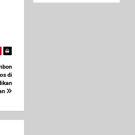
Ambon
os di
dikan
han