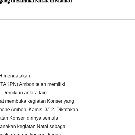
ang di Blantika Musik di Maluku
SH mengatakan,
(STAKPN) Ambon telah memiliki
. Demikian antara lain
at membuka kegiatan Konser yang
ene Ambon, Kamis, 3/12. Dikatakan
an Konser, dirinya semula
ksanakan kegiatan Natal sebagai
uki ruangan konser, dirinya