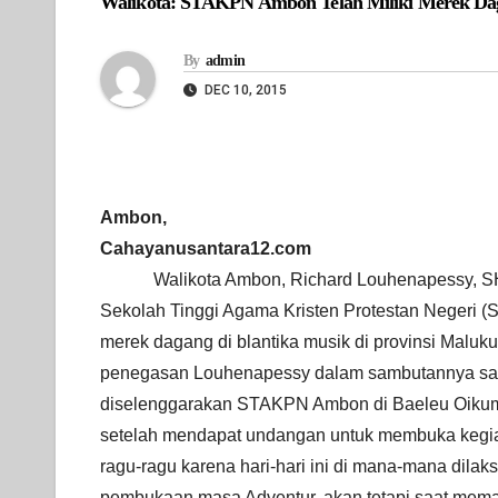
Walikota: STAKPN Ambon Telah Miliki Merek Dag
By
admin
DEC 10, 2015
Ambon,
Cahayanusantara12.com
Walikota Ambon, Richard Louhenapessy, 
Sekolah Tinggi Agama Kristen Protestan Negeri 
merek dagang di blantika musik di provinsi Maluku
penegasan Louhenapessy dalam sambutannya sa
diselenggarakan STAKPN Ambon di Baeleu Oikum
setelah mendapat undangan untuk membuka kegiat
ragu-ragu karena hari-hari ini di mana-mana dila
pembukaan masa Adventur, akan tetapi saat memas