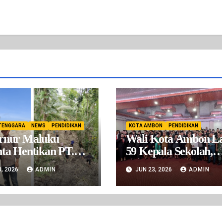
TENGGARA
NEWS
PENDIDIKAN
KOTA AMBON
PENDIDIKAN
rnur Maluku
Wali Kota Ambon La
ta Hentikan PT.
59 Kepala Sekolah,
Serobot Hak
Tegaskan Sistem Sele
3, 2026
ADMIN
JUN 23, 2026
ADMIN
at Warga. Belum
Bersih dan Transpar
jin Operasional Tapi
 Beroprasi