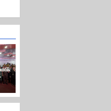
ntik
ksi
an