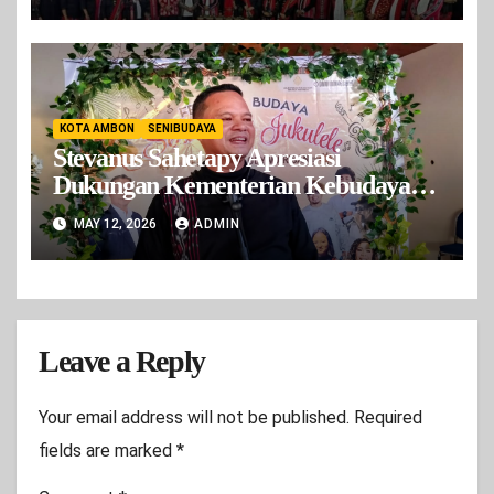
KOTA AMBON
SENIBUDAYA
Stevanus Sahetapy Apresiasi
Dukungan Kementerian Kebudayaan
untuk Pelestarian Jukulele Maluku
MAY 12, 2026
ADMIN
Leave a Reply
Your email address will not be published.
Required
fields are marked
*