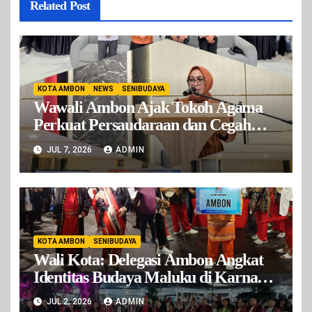
Related Post
KOTA AMBON
NEWS
SENIBUDAYA
Wawali Ambon Ajak Tokoh Agama
Perkuat Persaudaraan dan Cegah
Konflik
JUL 7, 2026
ADMIN
KOTA AMBON
SENIBUDAYA
Wali Kota: Delegasi Ambon Angkat
Identitas Budaya Maluku di Karnaval
Nusantara APEKSI
JUL 2, 2026
ADMIN