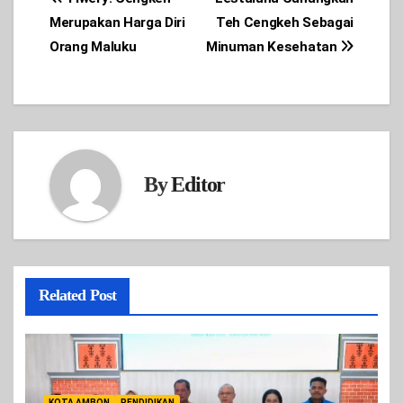
Post
Merupakan Harga Diri
Teh Cengkeh Sebagai
navigation
Orang Maluku
Minuman Kesehatan
By
Editor
Related Post
KOTA AMBON
PENDIDIKAN