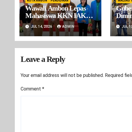
KOTA AMBON
PENDIDIKAN
MALUKU 
Wawali Ambon Lepas
Gube
Mahasiswa KKN IAKN,
Dimin
Dorong Inovasi Digital
BBA 
JUL 14, 2026
ADMIN
JUL 1
Wilay
ada I
Sudah
Leave a Reply
Your email address will not be published.
Required fie
Comment
*