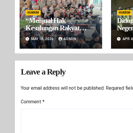
HUKRIM
HUKRIM
“Menjual Hak
Didug
Kesulungan Rakyat
Neger
Buru: Gubernur dan
Angg
MAY 18, 2026
ADMIN
APR 4
Wakil Gubernur Maluku
Tahun
Dituding Takut
Bertanggung Jawab”
Leave a Reply
Your email address will not be published.
Required fie
Comment
*