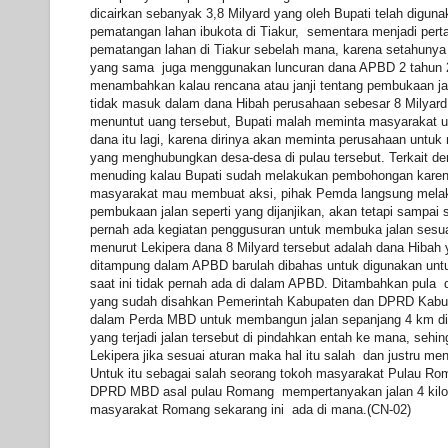
dicairkan sebanyak 3,8 Milyard yang oleh Bupati telah digun
pematangan lahan ibukota di Tiakur, sementara menjadi per
pematangan lahan di Tiakur sebelah mana, karena setahunya
yang sama juga menggunakan luncuran dana APBD 2 tahun 2
menambahkan kalau rencana atau janji tentang pembukaan ja
tidak masuk dalam dana Hibah perusahaan sebesar 8 Milyard
menuntut uang tersebut, Bupati malah meminta masyarakat u
dana itu lagi, karena dirinya akan meminta perusahaan untu
yang menghubungkan desa-desa di pulau tersebut. Terkait den
menuding kalau Bupati sudah melakukan pembohongan karen
masyarakat mau membuat aksi, pihak Pemda langsung mela
pembukaan jalan seperti yang dijanjikan, akan tetapi sampai 
pernah ada kegiatan penggusuran untuk membuka jalan sesuai 
menurut Lekipera dana 8 Milyard tersebut adalah dana Hibah
ditampung dalam APBD barulah dibahas untuk digunakan unt
saat ini tidak pernah ada di dalam APBD. Ditambahkan pul
yang sudah disahkan Pemerintah Kabupaten dan DPRD Kabu
dalam Perda MBD untuk membangun jalan sepanjang 4 km d
yang terjadi jalan tersebut di pindahkan entah ke mana, sehi
Lekipera jika sesuai aturan maka hal itu salah dan justru me
Untuk itu sebagai salah seorang tokoh masyarakat Pulau Ro
DPRD MBD asal pulau Romang mempertanyakan jalan 4 kilo
masyarakat Romang sekarang ini ada di mana.(CN-02)