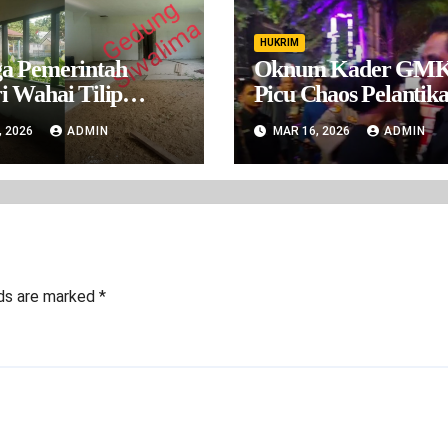
HUKRIM
a Pemerintah
Oknum Kader GMK
i Wahai Tilip
Picu Chaos Pelantika
aran Desa Wahai
Ambon, Libatkan O
, 2026
ADMIN
MAR 16, 2026
ADMIN
 2024-2025
Luar dan Kader Ca
Lain
lds are marked
*