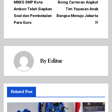
MKKS SMP Kota
Boing Carteran Angkut
navigation
Ambon Telah Siapkan
Tim Yayasan Anak
Soal dan Pembekalan
Bangsa Menuju Jakarta
Para Guru
By
Editor
Related Post