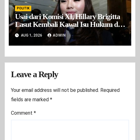
POLITIK
Usai dari Komisi XI, Hillary Brigitta
Lasut Kembali Kawal Isu Hukum di
Komisi III
AUG 1, 2026
ADMIN
Leave a Reply
Your email address will not be published.
Required
fields are marked
*
Comment
*