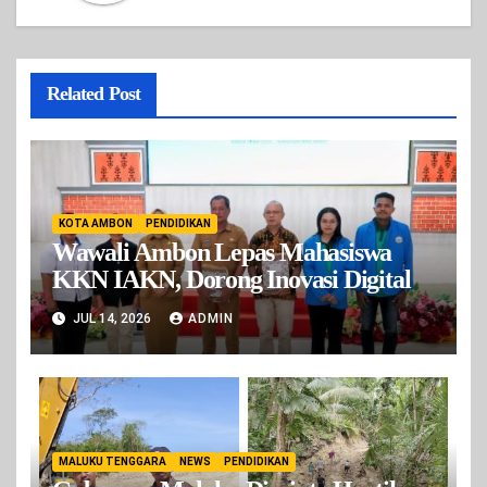
Related Post
KOTA AMBON
PENDIDIKAN
Wawali Ambon Lepas Mahasiswa
KKN IAKN, Dorong Inovasi Digital
JUL 14, 2026
ADMIN
MALUKU TENGGARA
NEWS
PENDIDIKAN