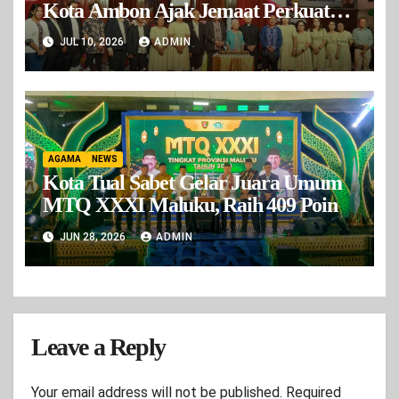
Kota Ambon Ajak Jemaat Perkuat
Spiritualitas dan Persaudaraan
JUL 10, 2026
ADMIN
AGAMA
NEWS
Kota Tual Sabet Gelar Juara Umum
MTQ XXXI Maluku, Raih 409 Poin
JUN 28, 2026
ADMIN
Leave a Reply
Your email address will not be published.
Required