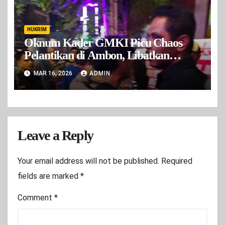
HUKRIM
Oknum Kader GMKI Picu Chaos
Pelantikan di Ambon, Libatkan
Orang Luar dan Kader Cabang Lain
MAR 16, 2026
ADMIN
Leave a Reply
Your email address will not be published.
Required
fields are marked
*
Comment
*