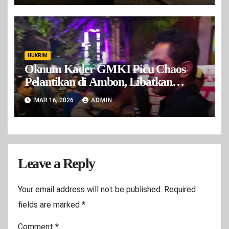
HUKRIM
Oknum Kader GMKI Picu Chaos
Pelantikan di Ambon, Libatkan
Orang Luar dan Kader Cabang Lain
MAR 16, 2026
ADMIN
Leave a Reply
Your email address will not be published.
Required
fields are marked
*
Comment
*