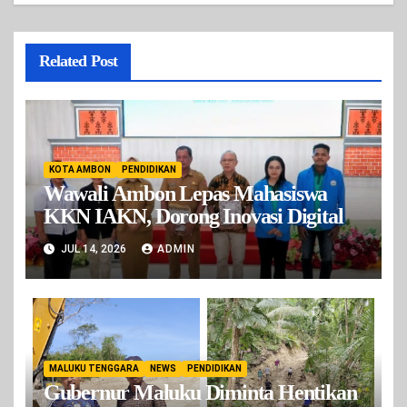
Related Post
KOTA AMBON
PENDIDIKAN
Wawali Ambon Lepas Mahasiswa
KKN IAKN, Dorong Inovasi Digital
JUL 14, 2026
ADMIN
MALUKU TENGGARA
NEWS
PENDIDIKAN
Gubernur Maluku Diminta Hentikan