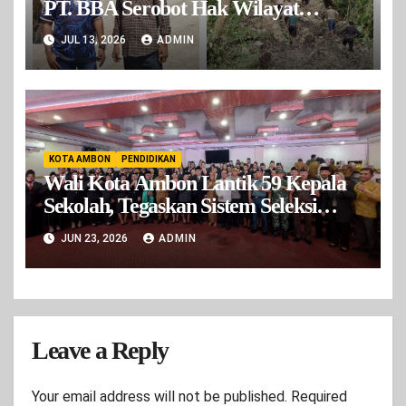
PT. BBA Serobot Hak Wilayat
Warga. Belum ada Ijin Operasional
JUL 13, 2026
ADMIN
Tapi Sudah Beroprasi
KOTA AMBON
PENDIDIKAN
Wali Kota Ambon Lantik 59 Kepala
Sekolah, Tegaskan Sistem Seleksi
Bersih dan Transparan
JUN 23, 2026
ADMIN
Leave a Reply
Your email address will not be published.
Required