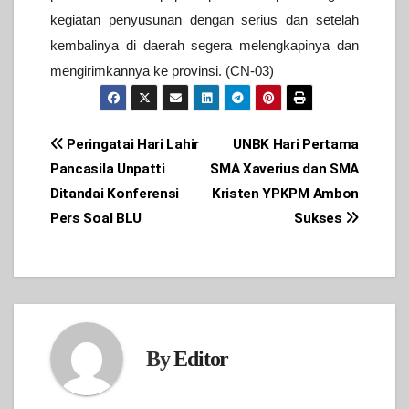
kegiatan penyusunan dengan serius dan setelah
kembalinya di daerah segera melengkapinya dan
mengirimkannya ke provinsi. (CN-03)
Post
Peringatai Hari Lahir
UNBK Hari Pertama
Pancasila Unpatti
SMA Xaverius dan SMA
navigation
Ditandai Konferensi
Kristen YPKPM Ambon
Pers Soal BLU
Sukses
By
Editor