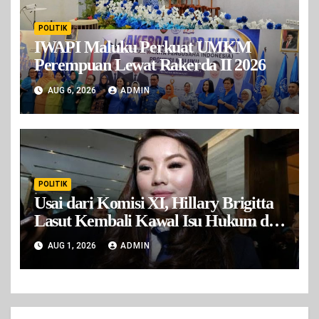
POLITIK
IWAPI Maluku Perkuat UMKM
Perempuan Lewat Rakerda II 2026
AUG 6, 2026
ADMIN
POLITIK
Usai dari Komisi XI, Hillary Brigitta
Lasut Kembali Kawal Isu Hukum di
Komisi III
AUG 1, 2026
ADMIN