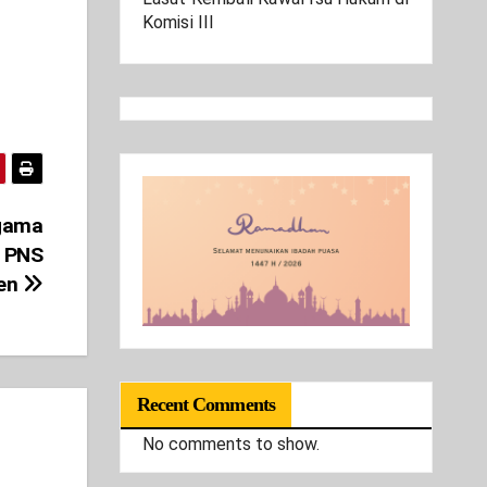
Komisi III
Agama
n PNS
ten
Recent Comments
No comments to show.