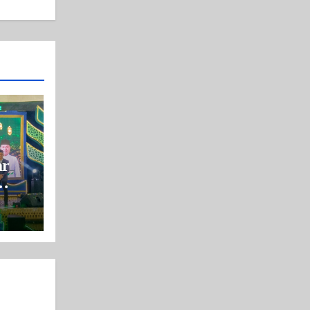
ar
409