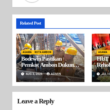
Related Post
AGAMA
KOTA AMBON
AGAMA
Bodewin Pastikan
HUT 
Pemkot Ambon Dukung
Rehob
Penuh Pembangunan
Ambo
AUG 3, 2026
ADMIN
JUL 1
Kantor BPD GBI
Perku
Maluku
Persa
Leave a Reply