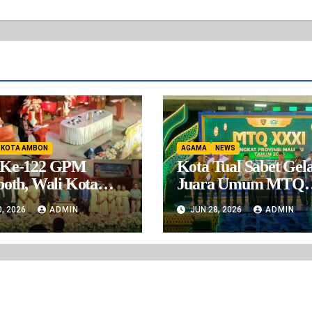
KOTA AMBON
AGAMA
NEWS
Ke-122 GPM
Kota Tual Sabet Gel
oth, Wali Kota
Juara Umum MTQ
n Ajak Jemaat
XXXI Maluku, Raih 
0, 2026
ADMIN
JUN 28, 2026
ADMIN
at Spiritualitas dan
Poin
udaraan