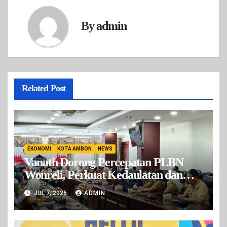
By
admin
Related Post
EKONOMI
KOTA AMBON
NEWS
Vanath Dorong Percepatan PLBN
Wonreli, Perkuat Kedaulatan dan
Ekonomi Perbatasan
JUL 7, 2026
ADMIN