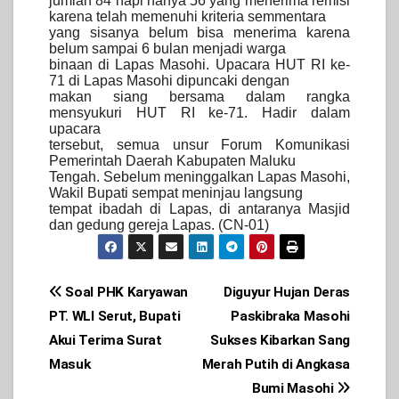
jumlah 84 napi hanya 56 yang menerima remisi
karena telah memenuhi kriteria semmentara
yang sisanya belum bisa menerima karena
belum sampai 6 bulan menjadi warga
binaan di Lapas Masohi. Upacara HUT RI ke-
71 di Lapas Masohi dipuncaki dengan
makan siang bersama dalam rangka
mensyukuri HUT RI ke-71. Hadir dalam
upacara
tersebut, semua unsur Forum Komunikasi
Pemerintah Daerah Kabupaten Maluku
Tengah. Sebelum meninggalkan Lapas Masohi,
Wakil Bupati sempat meninjau langsung
tempat ibadah di Lapas, di antaranya Masjid
dan gedung gereja Lapas. (CN-01)
Post
Soal PHK Karyawan
Diguyur Hujan Deras
PT. WLI Serut, Bupati
Paskibraka Masohi
navigation
Akui Terima Surat
Sukses Kibarkan Sang
Masuk
Merah Putih di Angkasa
Bumi Masohi