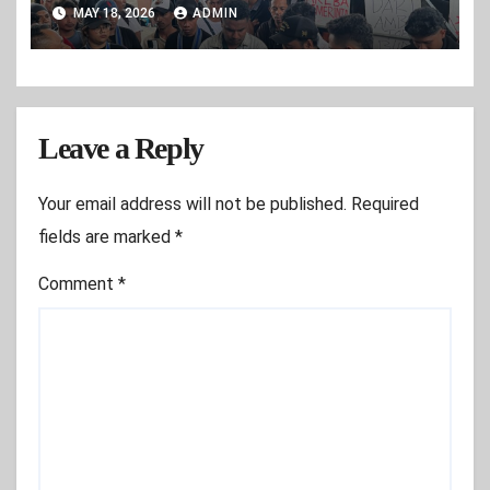
Gubernur Maluku Dituding Takut
MAY 18, 2026
ADMIN
Bertanggung Jawab”
Leave a Reply
Your email address will not be published.
Required
fields are marked
*
Comment
*