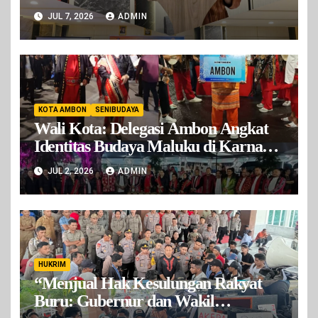
Konflik
JUL 7, 2026
ADMIN
KOTA AMBON
SENIBUDAYA
Wali Kota: Delegasi Ambon Angkat
Identitas Budaya Maluku di Karnaval
Nusantara APEKSI
JUL 2, 2026
ADMIN
HUKRIM
“Menjual Hak Kesulungan Rakyat
Buru: Gubernur dan Wakil