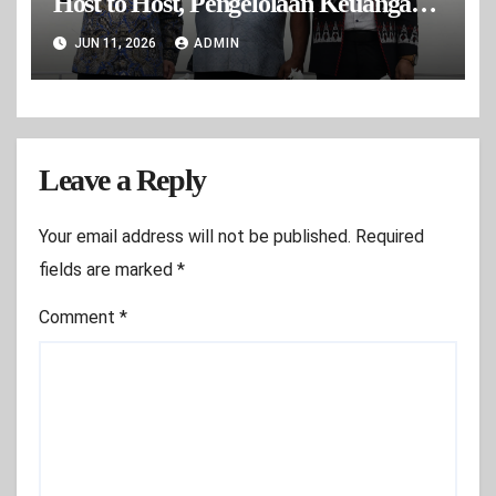
Host to Host, Pengelolaan Keuangan
Daerah Makin Cepat
JUN 11, 2026
ADMIN
Leave a Reply
Your email address will not be published.
Required
fields are marked
*
Comment
*