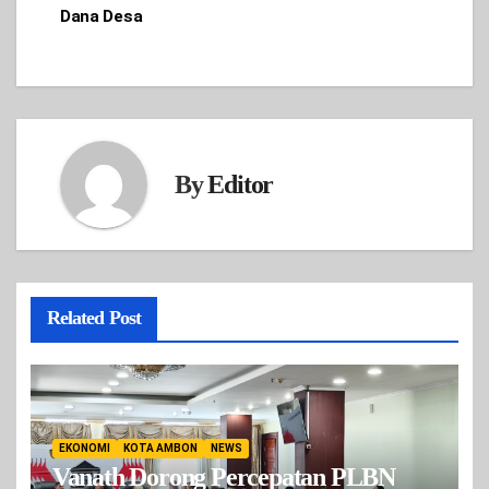
Dana Desa
By
Editor
Related Post
EKONOMI
KOTA AMBON
NEWS
Vanath Dorong Percepatan PLBN