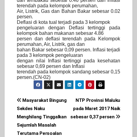
dan tembakau sebesar 0.46 persen dan Inflasi
terendah pada kelompok perumahan,
Air, Listrik, Gas dan Bahan Bakar sebesar 0.02
persen.
Deflasi di kota tual terjadi pada 3 kelompok
pengeluaran dengan Deflasi tertinggi pada
kelompok bahan makanan sebesar 4.86
persen dan deflasi terendah pada Kelompok
perumahan, Air, Listrik, gas dan
bahan Bakar sebesar 0,09 persen. Inflasi terjadi
pada 3 kelompok pengeluaran
dengan nilai Inflasi tertinggi pada kesehatan
sebesar 0,69 persen dan Inflasi
terendah pada kelompok sandang sebesar 0,15
persen.(CN-02)
Post
Masyarakat Bingung
NTP Provinsi Maluku
Sekdes Naku
pada Maret 2017 Naik
navigation
Menghilang Tinggalkan
sebesar 0,37 persen
Sejumlah Masalah
Terutama Persoalan