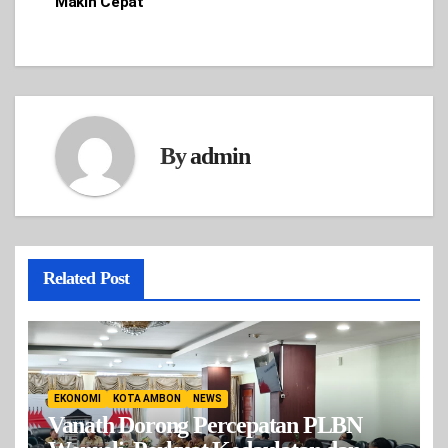
Makin Cepat
By
admin
Related Post
EKONOMI
KOTA AMBON
NEWS
Vanath Dorong Percepatan PLBN