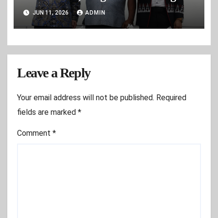
Daerah Makin Cepat
JUN 11, 2026
ADMIN
Leave a Reply
Your email address will not be published.
Required
fields are marked
*
Comment
*