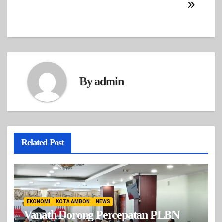
By
admin
Related Post
EKONOMI
KOTA AMBON
NEWS
Vanath Dorong Percepatan PLBN