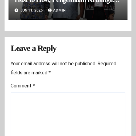
Daerah Makin Cepat
JUN 11, 2026
ADMIN
Leave a Reply
Your email address will not be published.
Required
fields are marked
*
Comment
*