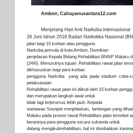
Ambon, Cahayanusantara12.com
Menjelang Hari Anti Narkoba
Internasional
26 Juni tahun 2016 Badan Narkotika Nasional (B
jalan bagi 15
korban atau pengguna
Narkoba pemula di kota Ambon.
Demikian
penjelasan Kepala Bidang Rehabilitasi BNNP Maluku dr
(24/6).
Menurutnya tujuan Rehabilitasi rawat jalan ters
dikhususkan bagi
para korban
pengguna Narkoba yang ada pada stadium coba-c
pelaksanaan
Rehabilitasi rawat jalan
ini diikuti oleh 15 korban pen
dan merupakan langkah
awal untuk
tidak lagi terjerumus lebih jauh.
Kepada
wartawan Souripet menjelaskan, tantangan yang dihad
Maluku pada proses rawat Rehabilitasi jalan tersebut 
beraninya para pengguna secara sukarela untuk
datang mengikuti
rehabilitasi, hal ini disebabkan kare