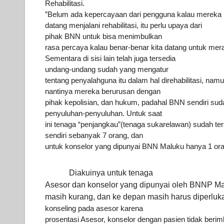
Rehabilitasi.
”Belum ada kepercayaan dari pengguna kalau mereka
datang menjalani rehabilitasi, itu perlu upaya dari
pihak BNN untuk
bisa menimbulkan
rasa percaya kalau benar-benar kita datang untuk
mera
Sementara di sisi lain telah juga tersedia
undang-undang sudah yang
mengatur
tentang penyalahguna itu dalam hal direhabilitasi, nam
nantinya mereka
berurusan dengan
pihak kepolisian, dan hukum, padahal BNN sendiri
sud
penyuluhan-penyuluhan.
Untuk saat
ini tenaga “penjangkau”(tenaga sukarelawan) sudah te
sendiri sebanyak
7 orang, dan
untuk konselor yang dipunyai BNN Maluku hanya 1 or
Diakuinya untuk tenaga
Asesor dan konselor yang dipunyai oleh BNNP
Ma
masih kurang, dan ke depan masih harus diperluk
konseling pada asesor
karena
prosentasi Asesor, konselor dengan pasien tidak beri