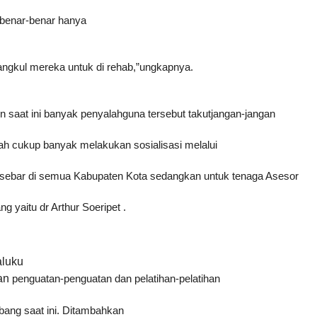
 benar-benar hanya
ngkul mereka untuk di rehab,”ungkapnya.
un saat
ini banyak penyalahguna tersebut takutjangan-jangan
ah cukup banyak melakukan sosialisasi melalui
rsebar
di semua Kabupaten Kota sedangkan untuk tenaga Asesor
ang
yaitu dr Arthur Soeripet .
luku
an
penguatan-penguatan dan pelatihan-pelatihan
mbang saat
ini.
Ditambahkan