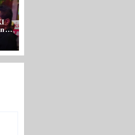
I
n di
rang
bang