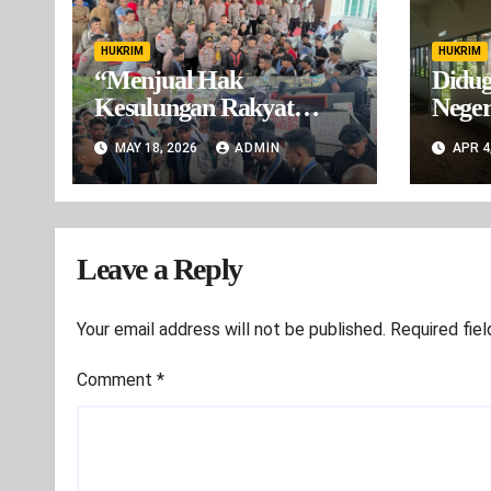
HUKRIM
HUKRIM
“Menjual Hak
Didug
Kesulungan Rakyat
Neger
Buru: Gubernur dan
Angg
MAY 18, 2026
ADMIN
APR 4
Wakil Gubernur Maluku
Tahun
Dituding Takut
Bertanggung Jawab”
Leave a Reply
Your email address will not be published.
Required fie
Comment
*