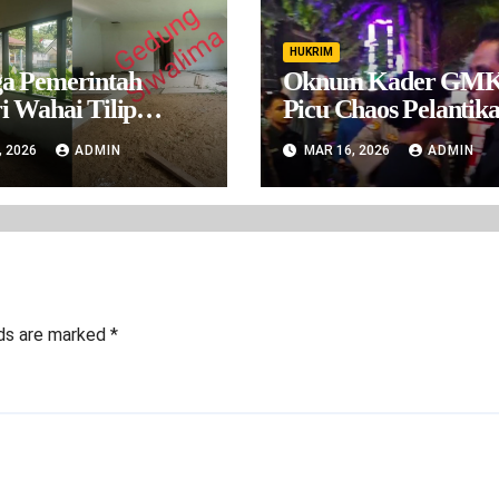
HUKRIM
a Pemerintah
Oknum Kader GMK
i Wahai Tilip
Picu Chaos Pelantika
aran Desa Wahai
Ambon, Libatkan O
, 2026
ADMIN
MAR 16, 2026
ADMIN
 2024-2025
Luar dan Kader Ca
Lain
lds are marked
*