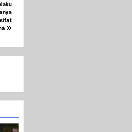
elaku
hanya
sifat
na