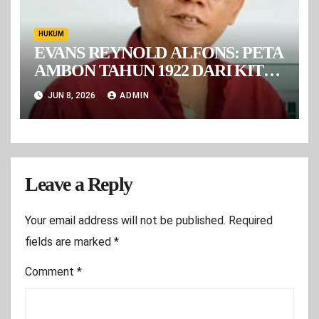
HUKUM
EVANS REYNOLD ALFONS: PETA
AMBON TAHUN 1922 DARI KITLV
LEIDEN HARUS MENJADI
JUN 8, 2026
ADMIN
BAHAN KAJIAN RESMI DALAM
POLEMIK BATAS PETUANAN
Leave a Reply
Your email address will not be published.
Required
fields are marked
*
Comment
*