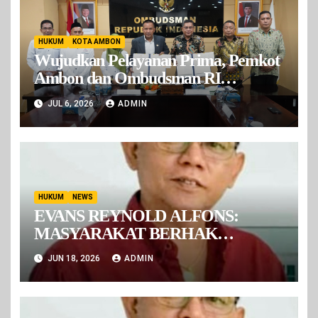
HUKUM
KOTA AMBON
Wujudkan Pelayanan Prima, Pemkot
Ambon dan Ombudsman RI
Tandatangani Nota Kesepakatan
JUL 6, 2026
ADMIN
HUKUM
NEWS
EVANS REYNOLD ALFONS:
MASYARAKAT BERHAK
MENGETAHUI DASAR HUKUM
JUN 18, 2026
ADMIN
KLAIM ATAS OSM